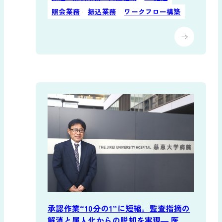
照会業務
振込業務
ワークフロー構築
ワークフロー構築
スケジュール予約
資金集中・配分
絞り込み条件をクリアする
承認作業“10分の1”に短縮。監査指摘の
解消と属人化からの脱却を実現― 医