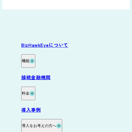
BizHawkEyeについて
機能
機能
接続金融機関
グループ資金管理オプション
料金
データ自動連携オプション
料金・プラン
導入事例
サービス連携
料金試算
導入をお考えの方へ