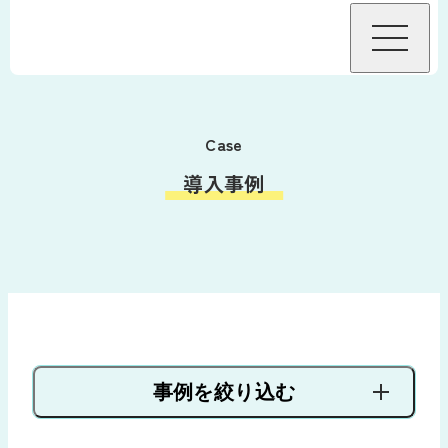
BizHawkEyeについて
Case
導入事例
機能
機能
接続金融機関
グループ資金管理オプション
料金
データ自動連携オプション
料金・プラン
導入事例
サービス連携
料金試算
事例を絞り込む
導入をお考えの方へ
企業規模