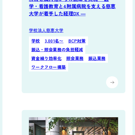
学・看護教育と4附属病院を支える慈恵
大学が着手した経理DX ―
学校法人慈恵大学
学校
3,001名〜
BCP対策
振込・照会業務の負担軽減
資金繰り効率化
照会業務
振込業務
ワークフロー構築