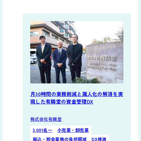
お役立ち資料
~50名
51~500名
501~1,000名
導入の流れ
1,001~3,000名
3,001名〜
販売代理店募集
サポート
業種
学校
建設
飲食
公社・官公庁
お知らせ
よくあるご質問
不動産
化学・医療
運輸・物流
新規/変更申し込み
製造・メーカー
小売業・卸売業
動作環境
課題
ログイン
BCP対策
テレワーク対応
月30時間の業務削減と属人化の解消を実
振込・照会業務の負担軽減
現した有隣堂の資金管理DX
資金繰り効率化
セキュリティ対策
マルチバンク対応
DX推進
株式会社有隣堂
利用機能
3,001名〜
小売業・卸売業
振込・照会業務の負担軽減
DX推進
照会業務
振込業務