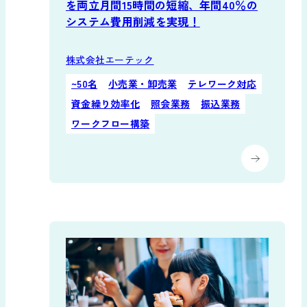
を両立月間15時間の短縮、年間40％の
システム費用削減を実現！
株式会社エーテック
~50名
小売業・卸売業
テレワーク対応
資金繰り効率化
照会業務
振込業務
ワークフロー構築