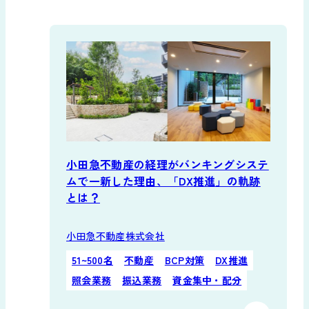
小田急不動産の経理がバンキングシステ
ムで一新した理由、「DX推進」の軌跡
とは？
小田急不動産株式会社
51~500名
不動産
BCP対策
DX推進
照会業務
振込業務
資金集中・配分