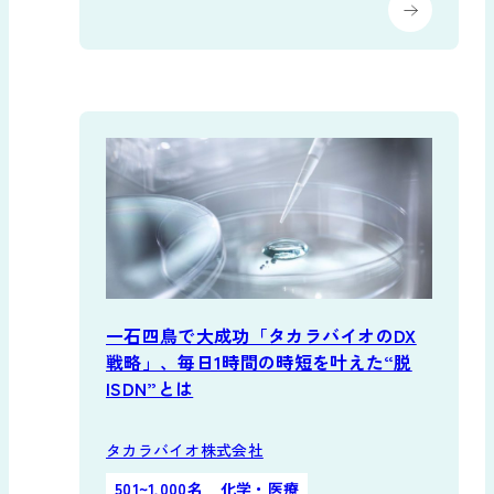
一石四鳥で大成功「タカラバイオのDX
戦略」、毎日1時間の時短を叶えた“脱
ISDN”とは
タカラバイオ株式会社
501~1,000名
化学・医療