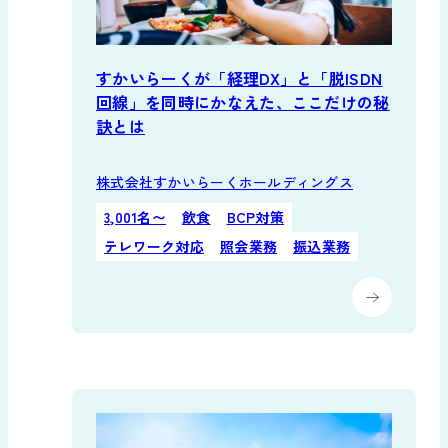
すかいらーくが「経理DX」と「脱ISDN
回線」を同時にかなえた、ここだけの秘
訣とは
株式会社すかいらーくホールディングス
3,001名〜
飲食
BCP対策
テレワーク対応
照会業務
振込業務