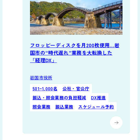
フロッピーディスクを月200枚使用…岩
国市の“時代遅れ”業務を大転換した
「経理DX」
岩国市役所
501~1,000名
公社・官公庁
振込・照会業務の負担軽減
DX推進
照会業務
振込業務
スケジュール予約