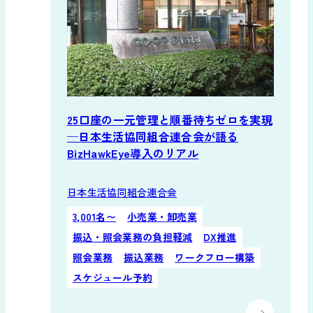
25口座の一元管理と順番待ちゼロを実現
─日本生活協同組合連合会が語る
BizHawkEye導入のリアル
日本生活協同組合連合会
3,001名〜
小売業・卸売業
振込・照会業務の負担軽減
DX推進
照会業務
振込業務
ワークフロー構築
スケジュール予約