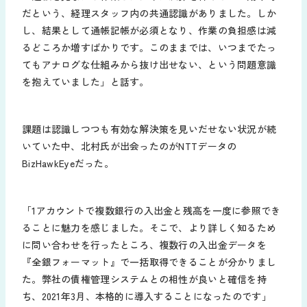
だという、経理スタッフ内の共通認識がありました。しか
し、結果として通帳記帳が必須となり、作業の負担感は減
るどころか増すばかりです。このままでは、いつまでたっ
てもアナログな仕組みから抜け出せない、という問題意識
を抱えていました」と話す。
課題は認識しつつも有効な解決策を見いだせない状況が続
いていた中、北村氏が出会ったのがNTTデータの
BizHawkEyeだった。
「1アカウントで複数銀行の入出金と残高を一度に参照でき
ることに魅力を感じました。そこで、より詳しく知るため
に問い合わせを行ったところ、複数行の入出金データを
『全銀フォーマット』で一括取得できることが分かりまし
た。弊社の債権管理システムとの相性が良いと確信を持
ち、2021年3月、本格的に導入することになったのです」