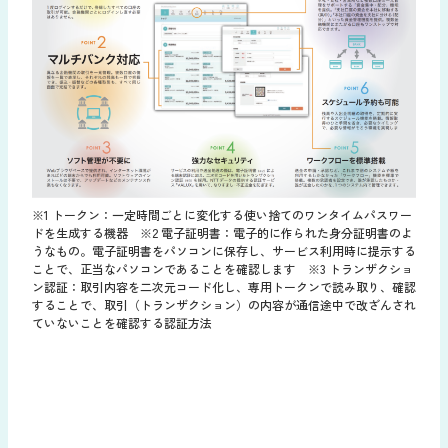
※1 トークン：一定時間ごとに変化する使い捨てのワンタイムパスワー
ドを生成する機器 ※2 電子証明書：電子的に作られた身分証明書のよ
うなもの。電子証明書をパソコンに保存し、サービス利用時に提示する
ことで、正当なパソコンであることを確認します ※3 トランザクショ
ン認証：取引内容を二次元コード化し、専用トークンで読み取り、確認
することで、取引（トランザクション）の内容が通信途中で改ざんされ
ていないことを確認する認証方法