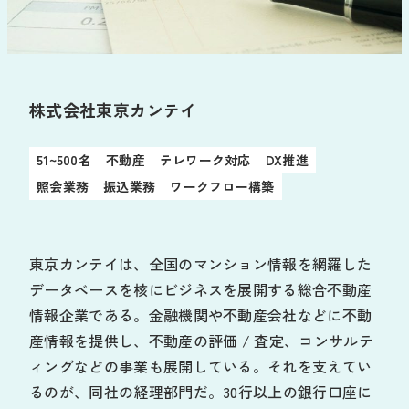
お役立ち資料
導入の流れ
販売代理店募集
サポート
株式会社東京カンテイ
お知らせ
よくあるご質問
51~500名
不動産
テレワーク対応
DX推進
新規/変更申し込み
動作環境
照会業務
振込業務
ワークフロー構築
ログイン
東京カンテイは、全国のマンション情報を網羅した
データベースを核にビジネスを展開する総合不動産
情報企業である。金融機関や不動産会社などに不動
産情報を提供し、不動産の評価 / 査定、コンサルテ
ィングなどの事業も展開している。それを支えてい
るのが、同社の経理部門だ。30行以上の銀行口座に