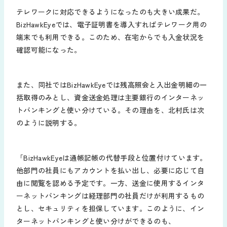
テレワークに対応できるようになったのも大きい成果だ。
BizHawkEyeでは、電子証明書を導入すればテレワーク用の
端末でも利用できる。このため、在宅からでも入金状況を
確認可能になった。
また、同社ではBizHawkEyeでは残高照会と入出金明細の一
括取得のみとし、資金送金処理は主要銀行のインターネッ
トバンキングと使い分けている。その理由を、北村氏は次
のように説明する。
「BizHawkEyeは通帳記帳の代替手段と位置付けています。
他部門の社員にもアカウントを払い出し、必要に応じて自
由に閲覧を認める予定です。一方、送金に使用するインタ
ーネットバンキングは経理部門の社員だけが利用するもの
とし、セキュリティを担保しています。このように、イン
ターネットバンキングと使い分けができるのも、