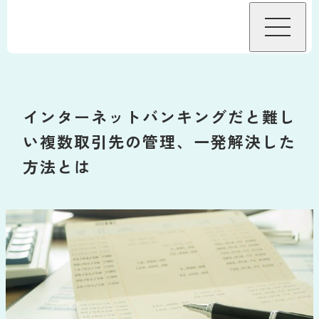
BizHawkEyeについて
インターネットバンキングだと難し
機能
い複数取引先の管理、一発解決した
方法とは
機能
接続金融機関
グループ資金管理オプション
料金
データ自動連携オプション
料金・プラン
導入事例
サービス連携
料金試算
導入をお考えの方へ