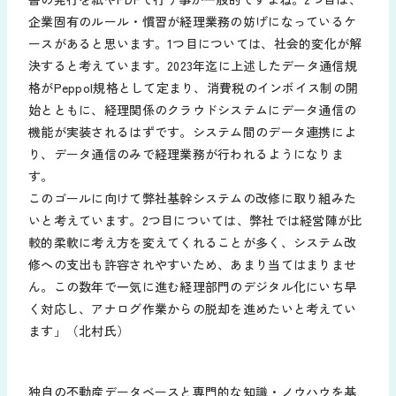
企業固有のルール・慣習が経理業務の妨げになっているケ
ースがあると思います。1つ目については、社会的変化が解
決すると考えています。2023年迄に上述したデータ通信規
格がPeppol規格として定まり、消費税のインボイス制の開
始とともに、経理関係のクラウドシステムにデータ通信の
機能が実装されるはずです。システム間のデータ連携によ
り、データ通信のみで経理業務が行われるようになりま
す。
このゴールに向けて弊社基幹システムの改修に取り組みた
いと考えています。2つ目については、弊社では経営陣が比
較的柔軟に考え方を変えてくれることが多く、システム改
修への支出も許容されやすいため、あまり当てはまりませ
ん。この数年で一気に進む経理部門のデジタル化にいち早
く対応し、アナログ作業からの脱却を進めたいと考えてい
ます」（北村氏）
独自の不動産データベースと専門的な知識・ノウハウを基