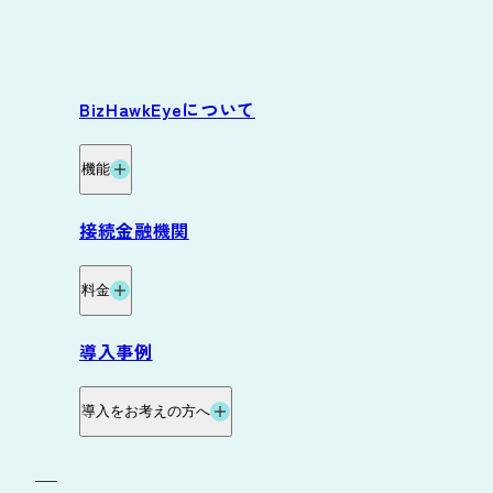
BizHawkEyeについて
機能
機能
接続金融機関
グループ資金管理オプション
料金
データ自動連携オプション
料金・プラン
導入事例
サービス連携
料金試算
導入をお考えの方へ
お役立ち資料