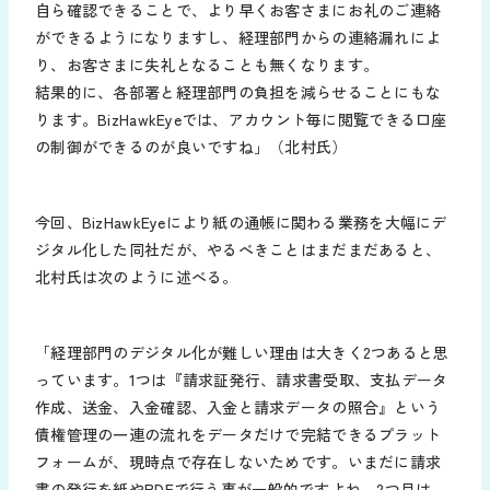
自ら確認できることで、より早くお客さまにお礼のご連絡
ができるようになりますし、経理部門からの連絡漏れによ
り、お客さまに失礼となることも無くなります。
結果的に、各部署と経理部門の負担を減らせることにもな
ります。BizHawkEyeでは、アカウント毎に閲覧できる口座
の制御ができるのが良いですね」（北村氏）
今回、BizHawkEyeにより紙の通帳に関わる業務を大幅にデ
ジタル化した同社だが、やるべきことはまだまだあると、
北村氏は次のように述べる。
「経理部門のデジタル化が難しい理由は大きく2つあると思
っています。1つは『請求証発行、請求書受取、支払データ
作成、送金、入金確認、入金と請求データの照合』という
債権管理の一連の流れをデータだけで完結できるプラット
フォームが、現時点で存在しないためです。いまだに請求
書の発行を紙やPDFで行う事が一般的ですよね。2つ目は、