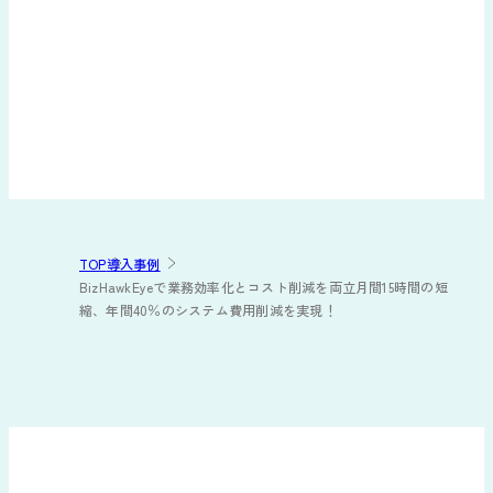
TOP
導入事例
BizHawkEyeで業務効率化とコスト削減を両立月間15時間の短
縮、年間40％のシステム費用削減を実現！