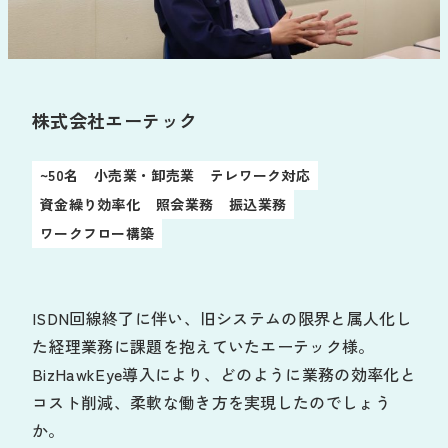
お役立ち資料
導入の流れ
販売代理店募集
サポート
株式会社エーテック
お知らせ
よくあるご質問
~50名
小売業・卸売業
テレワーク対応
新規/変更申し込み
動作環境
資金繰り効率化
照会業務
振込業務
ワークフロー構築
ログイン
ISDN回線終了に伴い、旧システムの限界と属人化し
た経理業務に課題を抱えていたエーテック様。
BizHawkEye導入により、どのように業務の効率化と
コスト削減、柔軟な働き方を実現したのでしょう
か。