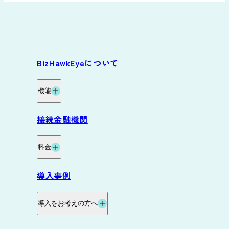
BizHawkEyeについて
機能
機能
接続金融機関
グループ資金管理オプション
料金
データ自動連携オプション
料金・プラン
導入事例
サービス連携
料金試算
導入をお考えの方へ
お役立ち資料