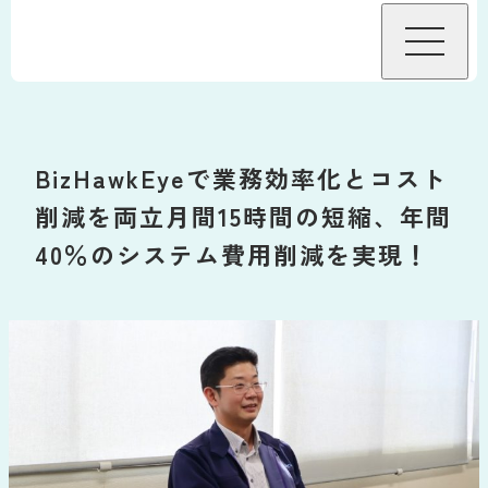
BizHawkEyeについて
BizHawkEyeで業務効率化とコスト
機能
削減を両立月間15時間の短縮、年間
40％のシステム費用削減を実現！
機能
接続金融機関
グループ資金管理オプション
料金
データ自動連携オプション
料金・プラン
導入事例
サービス連携
料金試算
導入をお考えの方へ