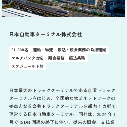
お役立ち資料
導入の流れ
販売代理店募集
サポート
日本自動車ターミナル株式会社
お知らせ
よくあるご質問
51~500名
運輸・物流
振込・照会業務の負担軽減
新規/変更申し込み
動作環境
マルチバンク対応
照会業務
振込業務
スケジュール予約
ログイン
日本最大のトラックターミナルである京浜トラック
ターミナルをはじめ、全国的な物流ネットワークの
拠点となる公共トラックターミナルを都内 4 カ所で
運営する日本自動車ターミナル。同社は、2024 年 1
月で ISDN 回線の終了に伴い、従来の照会、支払業