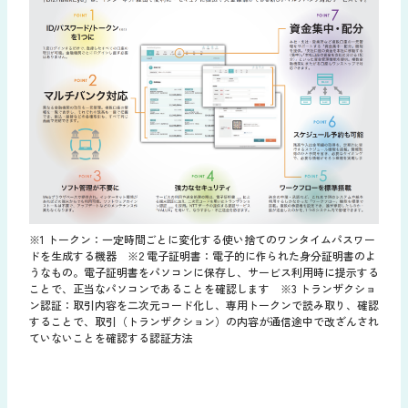
※1 トークン：一定時間ごとに変化する使い捨てのワンタイムパスワー
ドを生成する機器 ※2 電子証明書：電子的に作られた身分証明書のよ
うなもの。電子証明書をパソコンに保存し、サービス利用時に提示する
ことで、正当なパソコンであることを確認します ※3 トランザクショ
ン認証：取引内容を二次元コード化し、専用トークンで読み取り、確認
することで、取引（トランザクション）の内容が通信途中で改ざんされ
ていないことを確認する認証方法