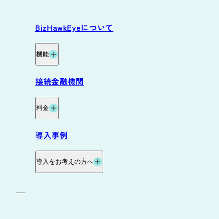
BizHawkEyeについて
機能
機能
接続金融機関
グループ資金管理オプション
料金
データ自動連携オプション
料金・プラン
導入事例
サービス連携
料金試算
導入をお考えの方へ
お役立ち資料
導入の流れ