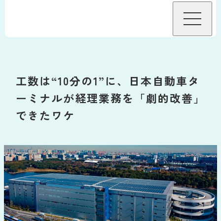
BizHawkEyeについて
工数は“10分の1”に、日本自動車タ
機能
ーミナルが経理業務を「劇的改善」
できたワケ
機能
接続金融機関
グループ資金管理オプション
料金
データ自動連携オプション
料金・プラン
導入事例
サービス連携
料金試算
導入をお考えの方へ