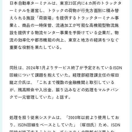
日本自動車ターミナルは、東京23区内に4カ所のトラックタ
ーミナルを運営し、トラックの荷物が行先方面別に積み替
えられる施設「荷扱場」を提供するトラックターミナル事
業と、商品の一時保管、流通加工が可能な高機能型物流施
設を提供する物流センター事業を手掛けている企業だ。物
流の効率化や都市機能の向上、東京と地方の経済をつなぐ
重要な役割を果たしている。
同社は、2024年1月よりサービス終了が予定されているISDN
回線について課題を抱えていた。経理部経理課主任の塚田
龍之介氏は、「これまで複数の金融機関と取引している
が、残高照会や入出金、振り込みなどの処理をマルチバン
クで一元管理していた」と話す。
処理を担う従来システムは、「2000年以前より使用してお
り、ISDN回線をベースとしていた」（塚田氏）ため、ISDN
回線が終了することによってシステムの刷新が必要となっ