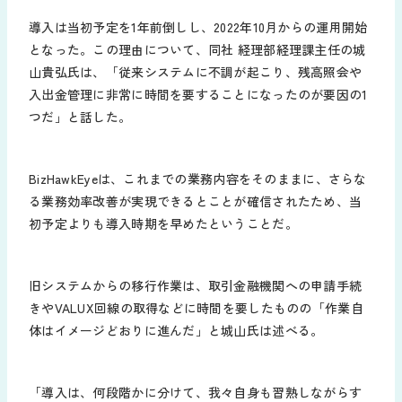
導入は当初予定を1年前倒しし、2022年10月からの運用開始
となった。この理由について、同社 経理部経理課主任の城
山貴弘氏は、「従来システムに不調が起こり、残高照会や
入出金管理に非常に時間を要することになったのが要因の1
つだ」と話した。
BizHawkEyeは、これまでの業務内容をそのままに、さらな
る業務効率改善が実現できるとことが確信されたため、当
初予定よりも導入時期を早めたということだ。
旧システムからの移行作業は、取引金融機関への申請手続
きやVALUX回線の取得などに時間を要したものの「作業自
体はイメージどおりに進んだ」と城山氏は述べる。
「導入は、何段階かに分けて、我々自身も習熟しながらす