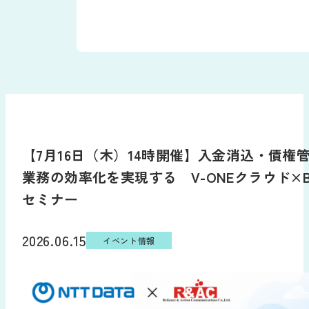
BizHawkEyeについて
機能
【7月16日（木）14時開催】入金消込・債権
機能
接続金融機関
業務の効率化を実現する V-ONEクラウド×Biz
グループ資金管理オプション
セミナー
料金
データ自動連携オプション
料金・プラン
2026.06.15
導入事例
イベント情報
サービス連携
料金試算
導入をお考えの方へ