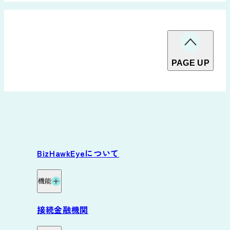
PAGE UP
BizHawkEyeについて
機能
機能
接続金融機関
グループ資金管理オプション