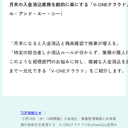
月末の入金消込業務を劇的に楽にする「V-ONEクラウ
ル・アンド・エー・シー）
「月末になると入金消込と残高確認で残業が増える」
「特定の担当者しか消込ルールが分からず、業務が属人
このような経理部門のお悩みに対し、複雑な入金消込を
まで一元化できる「V-ONEクラウド」をご紹介します。
TOP
お知らせ
【7月16日（木）14時開催】入金消込・債権管理業務と決済業
務の効率化を実現する V-ONEクラウド×BizHawkEye活用セ