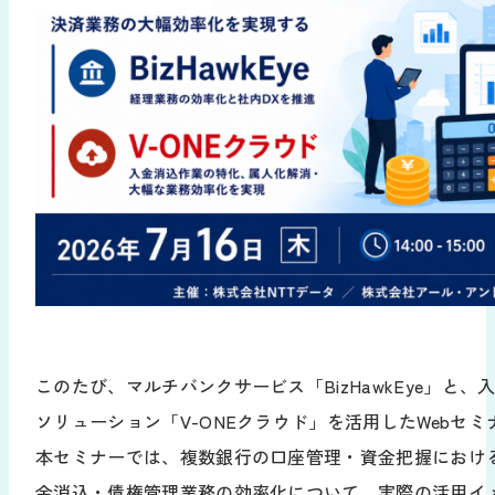
お役立ち資料
導入の流れ
販売代理店募集
サポート
お知らせ
よくあるご質問
新規/変更申し込み
動作環境
ログイン
このたび、マルチバンクサービス「BizHawkEye」と
ソリューション「V-ONEクラウド」を活用したWebセ
本セミナーでは、複数銀行の口座管理・資金把握におけ
金消込・債権管理業務の効率化について、実際の活用イ