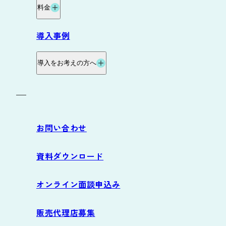
料金
データ自動連携オプション
料金・プラン
導入事例
サービス連携
料金試算
導入をお考えの方へ
お役立ち資料
導入の流れ
お問い合わせ
サポート
資料ダウンロード
よくあるご質問
オンライン面談申込み
動作環境
販売代理店募集