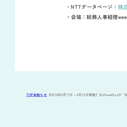
・NTTデータページ：
株
・会場：総務人事経理week
TOP
お知らせ
【2026年6月17日～6月19日開催】BizHawkEy