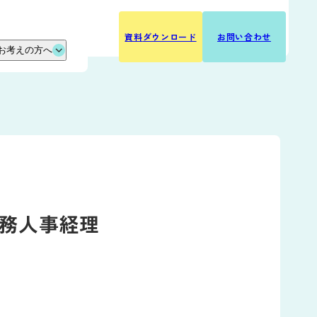
ログイン
資料
ダウンロード
お問い
合わせ
お考えの方へ
役立ち資料
入の流れ
ポート
くあるご質問
作環境
「総務人事経理