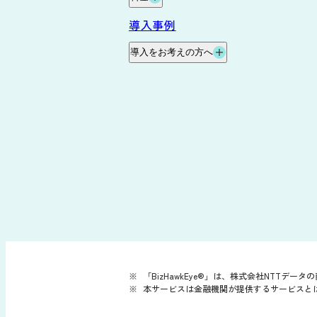
データ自動連携オプション
料金・プラン
導入事例
サービス連携
料金試算
導入をお考えの方へ
お役立ち資料
導入の流れ
サポート
よくあるご質問
動作環境
「BizHawkEye®」は、株式会社NTTデー
本サービスは金融機関が提供するサービスと