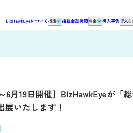
新規/変更申し込み
BizHawkEyeについて
接続金融機関
導入事例
機能
料金
導入を
機能
料金・プラン
お
グループ資金管理オプション
料金試算
導
データ自動連携オプション
サ
サービス連携
よ
動
日～6月19日開催】BizHawkEyeが
」に出展いたします！