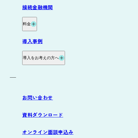
機能
接続金融機関
グループ資金管理オプション
料金
データ自動連携オプション
料金・プラン
導入事例
サービス連携
料金試算
導入をお考えの方へ
お役立ち資料
導入の流れ
お問い合わせ
サポート
資料ダウンロード
よくあるご質問
オンライン面談申込み
動作環境