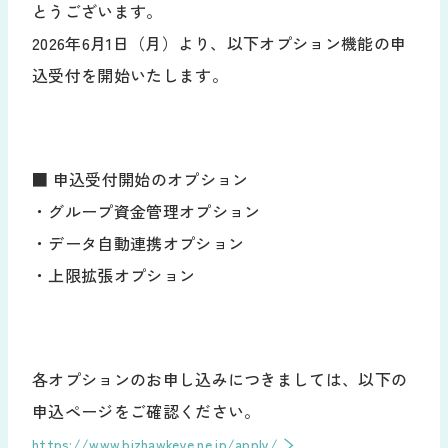
お役立ち資料
とうございます。
2026年6月1日（月）より、以下オプション機能の申
導入の流れ
販売代理店募集
込受付を開始いたします。
サポート
お知らせ
よくあるご質問
■ 申込受付開始のオプション
新規/変更申し込み
動作環境
・グループ資金管理オプション
・データ自動連携オプション
ログイン
・上限拡張オプション
各オプションのお申し込みにつきましては、以下の
申込ページをご確認ください。
https://www.bizhawkeye.ne.jp/apply/