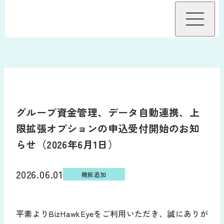
BizHawkEyeについて
機能
グループ資金管理、データ自動連携、上
機能
接続金融機関
限拡張オプションの申込受付開始のお知
グループ資金管理オプション
らせ（2026年6月1日）
料金
データ自動連携オプション
料金・プラン
2026.06.01
導入事例
機能追加
サービス連携
料金試算
導入をお考えの方へ
平素よりBizHawkEyeをご利用いただき、誠にありが