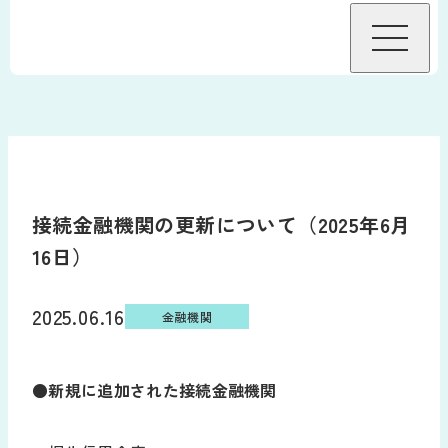
BizHawkEyeについて
機能
接続金融機関の更新について（2025年6月
機能
接続金融機関
16日）
グループ資金管理オプション
料金
2025.06.16
金融機関
データ自動連携オプション
料金・プラン
導入事例
サービス連携
●新規に追加された接続金融機関
料金試算
導入をお考えの方へ