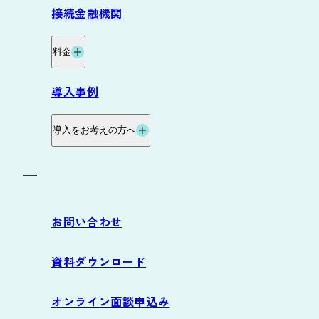
機能
接続金融機関
グループ資金管理オプション
料金
データ自動連携オプション
料金・プラン
導入事例
サービス連携
料金試算
導入をお考えの方へ
お役立ち資料
導入の流れ
お問い合わせ
サポート
資料ダウンロード
よくあるご質問
オンライン面談申込み
動作環境