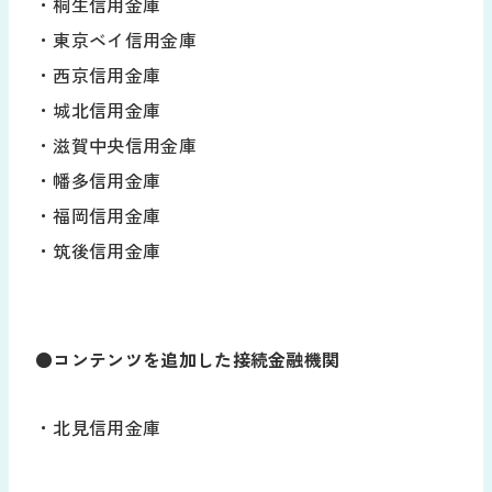
・桐生信用金庫
お役立ち資料
・東京ベイ信用金庫
導入の流れ
販売代理店募集
・西京信用金庫
・城北信用金庫
サポート
・滋賀中央信用金庫
お知らせ
よくあるご質問
・幡多信用金庫
新規/変更申し込み
・福岡信用金庫
動作環境
・筑後信用金庫
ログイン
●コンテンツを追加した接続金融機関
・北見信用金庫