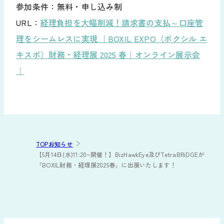
参加条件：無料・申し込み制
URL：
経理負担を大幅削減！請求書の支払～口座管
理をシームレスに実現 ｜BOXIL EXPO（ボクシル エ
キスポ）財務・経理展 2025 春｜オンライン展示会
｜
TOP
お知らせ
【5月14日(水)11:20~開催！】BizHawkEye及びTetraBRiDGEが
「BOXIL財務・経理展2025春」に出展いたします！