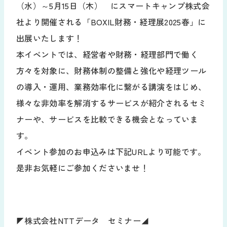
お役立ち資料
（水）～5月15日（木） にスマートキャンプ株式会
社より開催される「BOXIL財務・経理展2025春」に
導入の流れ
販売代理店募集
出展いたします！
サポート
本イベントでは、経営者や財務・経理部門で働く
方々を対象に、財務体制の整備と強化や経理ツール
お知らせ
よくあるご質問
の導入・運用、業務効率化に繋がる講演をはじめ、
新規/変更申し込み
動作環境
様々な非効率を解消するサービスが紹介されるセミ
ナーや、サービスを比較できる機会となっていま
ログイン
す。
イベント参加のお申込みは下記URLより可能です。
是非お気軽にご参加くださいませ！
◤株式会社NTTデータ セミナー◢