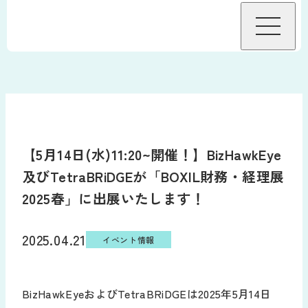
BizHawkEyeについて
機能
【5月14日(水)11:20~開催！】BizHawkEye
機能
接続金融機関
及びTetraBRiDGEが「BOXIL財務・経理展
グループ資金管理オプション
2025春」に出展いたします！
料金
データ自動連携オプション
料金・プラン
2025.04.21
導入事例
イベント情報
サービス連携
料金試算
導入をお考えの方へ
BizHawkEyeおよびTetraBRiDGEは2025年5月14日