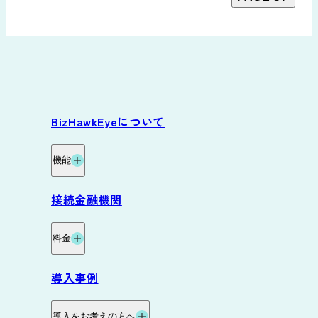
BizHawkEyeについて
機能
機能
接続金融機関
グループ資金管理オプション
料金
データ自動連携オプション
料金・プラン
導入事例
サービス連携
料金試算
導入をお考えの方へ